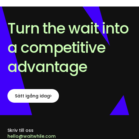
Turn the wait into
a competitive
advantage
Sätt igång idag
Skriv till oss
hello@waitwhile.com