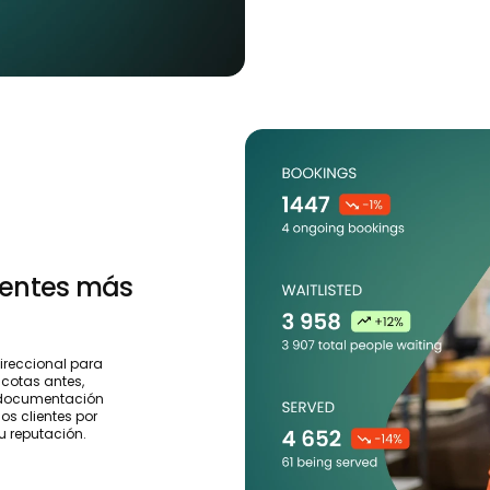
ientes más
direccional para
cotas antes,
a documentación
os clientes por
su reputación.