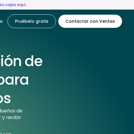
su copia aquí.
o
Pruébelo gratis
Contactar con Ventas
ión de
 para
os
 dueños de
y recibir