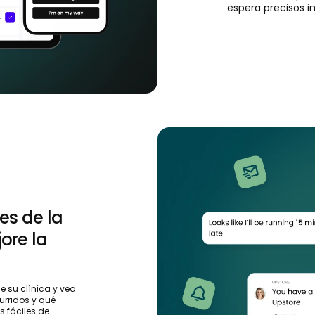
espera precisos i
es de la
jore la
 su clínica y vea
rridos y qué
s fáciles de