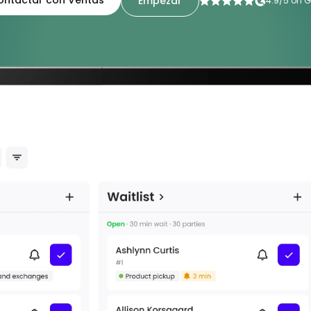
ontactar con Ventas
Empezar
4.9/5 on 