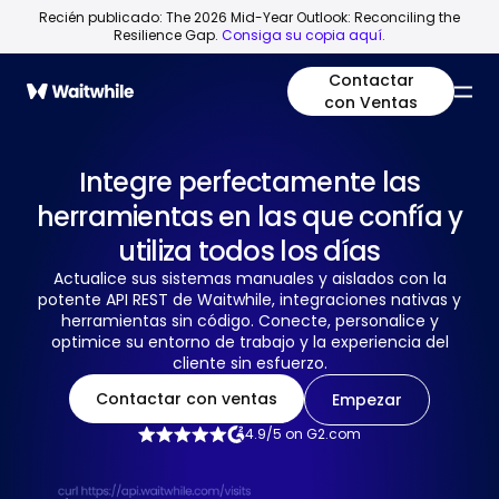
Recién publicado: The 2026 Mid-Year Outlook: Reconciling the
Resilience Gap.
Consiga su copia aquí.
Contactar
con Ventas
Integre perfectamente las
herramientas en las que confía y
utiliza todos los días
Actualice sus sistemas manuales y aislados con la
potente API REST de Waitwhile, integraciones nativas y
herramientas sin código. Conecte, personalice y
optimice su entorno de trabajo y la experiencia del
cliente sin esfuerzo.
Contactar con ventas
Empezar
4.9/5 on G2.com