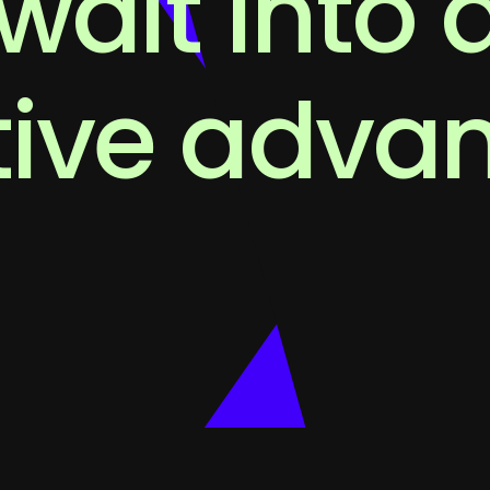
wait into 
tive adva