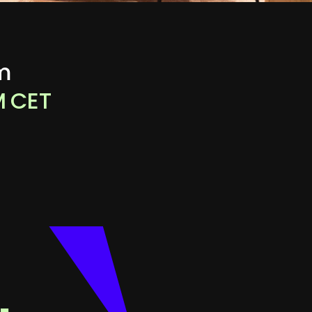
m
M
CET