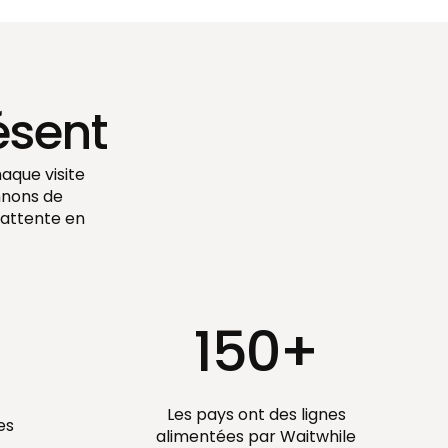
ésent
aque visite
nnons de
'attente en
150+
Les pays ont des lignes
es
alimentées par Waitwhile