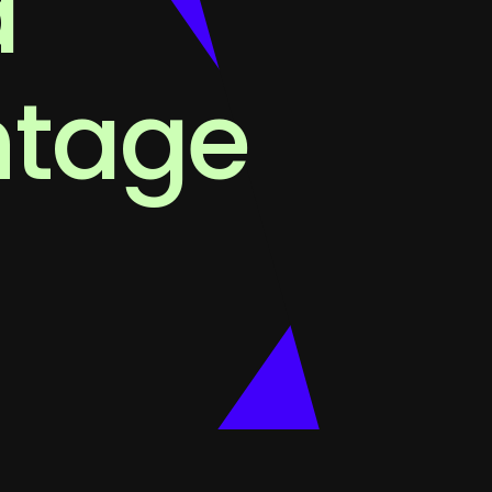
a
ntage