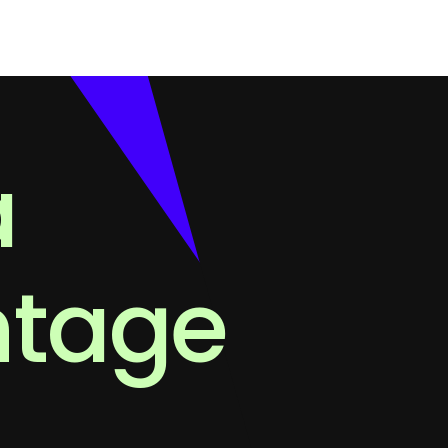
a
ntage