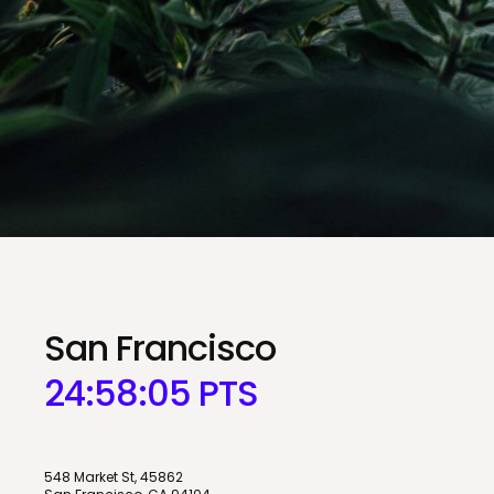
San Francisco
24:58:05
PTS
548 Market St, 45862