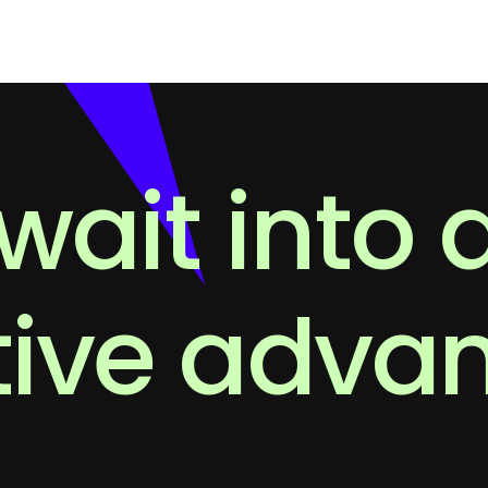
wait into 
tive adva