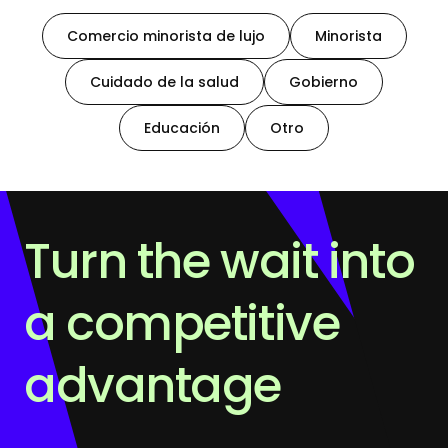
Comercio minorista de lujo
Minorista
Cuidado de la salud
Gobierno
Educación
Otro
Turn the wait into
a competitive
advantage