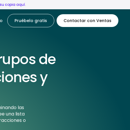
su copia aquí.
o
Pruébelo gratis
Contactar con Ventas
rupos de
ciones y
minando las
ee una lista
tracciones o