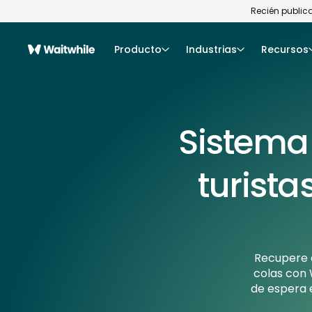
Recién publica
Producto
Industrias
Recursos
Sistema
turista
Recupere a
colas con W
de espera e