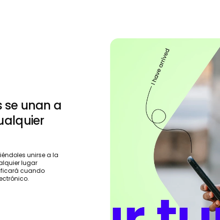
s se unan a
ualquier
iéndoles unirse a la
alquier lugar
tificará cuando
ectrónico.