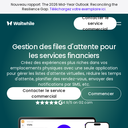
Nouveau rapport: The 2026 Mid-Year Outlook: Reconciling the
Resilience Gap.
Téléchargez votre exemplaire ici.
Contacter le
service
commercial
Gestion des files d'attente pour
les services financiers
Créez des expériences plus riches dans vos
emplacements physiques avec une seule application
pour gérer les listes d'attente virtuelles, réduire les temps
d'attente, planifier des rendez-vous, envoyer des
notifications par SMS, etc.
Contacter le service
Commencer
commercial
4.9/5 on G2.com